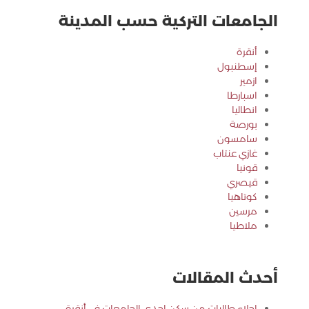
الجامعات التركية حسب المدينة
أنقرة
إسطنبول
ازمير
اسبارطا
انطاليا
بورصة
سامسون
غازي عنتاب
قونيا
قيصري
كوتاهيا
مرسين
ملاطيا
أحدث المقالات
اجلاء طالبات من سكن احدى الجامعات في أنقرة