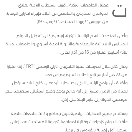
ت
عطيل الجامعات التركية .. قررت السلطات التركية تعليق
الدوامين المدرسي والجامعي في البلاد كإجراء احترازي للوقاية
من فيروس “كورونا المستجد” (كوفيد- 19).
وأعلن المتحدث باسم الرئاسة التركية، إبراهيم كالن، تعطيل الدوام
للمدارس الابتدائية والإعدادية والثانوية لمدة أسبوع، والجامعات لمدة
ثلاثة أسابيع اعتبارًا من 16 من آذار الحالي.
وقال كالن خلال تصريحات نقلها التلفزيون التركي الرسمي “TRT”، إنه اعتبارًا
من 23 من آذار سيتابع الطلاب تعليمهم عن بعد.
وأضاف أن برامج الرئيس التركي، رجب طيب أردوغان، خارج البلاد ستؤجل
لمدة من الزمن، مشيرًا إلى أنه ما لم يوجد وضع استثنائي سيعتمد سفر
موظفي الدولة إلى خارج البلاد على إذن.
وستقام جميع الفعاليات الرياضية دون جماهير وكانت جامعات خاصة
علّقت الدوام كإجراءات وقائية لمواجهة “كورونا المستجد”، بعد إعلان
تسجيل أول إصابة بالفيروس في تركيا.