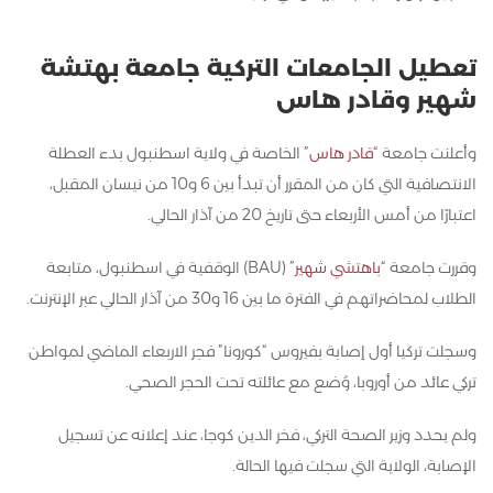
تعطيل الجامعات التركية جامعة بهتشة
شهير وقادر هاس
وأعلنت جامعة “
قادر هاس
” الخاصة في ولاية اسطنبول بدء العطلة
الانتصافية التي كان من المقرر أن تبدأ بين 6 و10 من نيسان المقبل،
اعتبارًا من أمس الأربعاء حتى تاريخ 20 من آذار الحالي.
وقررت جامعة “
باهتشي شهير
” (BAU) الوقفية في اسطنبول، متابعة
الطلاب لمحاضراتهم في الفترة ما بين 16 و30 من آذار الحالي عبر الإنترنت.
وسجلت تركيا أول إصابة بفيروس “كورونا” فجر الاربعاء الماضي لمواطن
تركي عائد من أوروبا، وُضع مع عائلته تحت الحجر الصحي.
ولم يحدد وزير الصحة التركي، فخر الدين كوجا، عند إعلانه عن تسجيل
الإصابة، الولاية التي سجلت فيها الحالة.