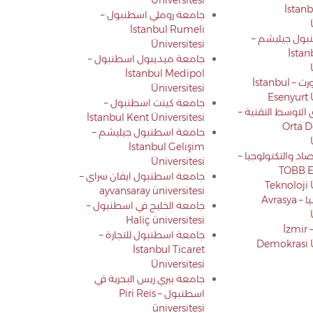
Üniversitesi
İstan
جامعة روملي اسطنبول –
İstanbul Rumeli
بول جيليشم –
Üniversitesi
İstan
جامعة ميديبول اسطنبول –
İstanbul Medipol
جامعة اسنيورت – İstanbul
Üniversitesi
Esenyurt 
جامعة كينت اسطنبول –
الاوسط التقنية –
İstanbul Kent Üniversitesi
Orta D
جامعة اسطنبول جيليشم –
İstanbul Gelişim
اد والتكنولوجيا –
Üniversitesi
TOBB E
جامعة اسطنبول ايفان سراي –
Teknoloji 
ayvansaray üniversitesi
جامعة أوراسيا – Avrasya
جامعة الخليج في اسطنبول –
Haliç üniversitesi
جامعة إزمير – İzmir
جامعة اسطنبول للتجارة –
Demokrasi Ü
İstanbul Ticaret
Üniversitesi
جامعة بيري ريس البحرية في
اسطنبول – Piri Reis
üniversitesi