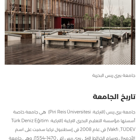
جامعة بيري ريس البحرية
تاريخ الجامعة
جامعة بري ريس (التركية: Piri Reis Üniversitesi) هي جامعة خاصة
أسستها مؤسسة التعليم البحري التركية (التركية: Türk Deniz Eğitim
Vakfı ,TÜDEV) في عام 2008 في إسطنبول تركيا سميت على اسم
الأدميرال ورسام الخرائط التركي بيري ريس (في 1470–1554), وهي جامعة