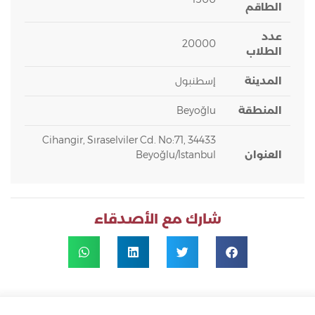
الطاقم
عدد
20000
الطلاب
المدينة
إسطنبول
المنطقة
Beyoğlu
Cihangir, Sıraselviler Cd. No:71, 34433
العنوان
Beyoğlu/İstanbul
شارك مع الأصدقاء