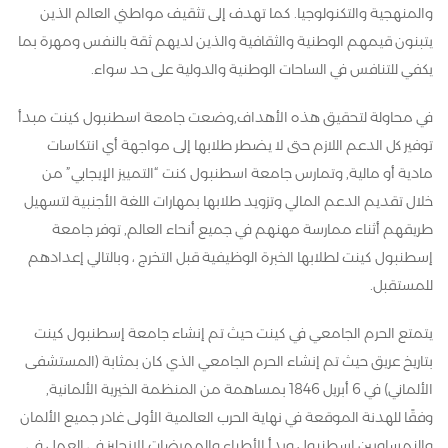
والمنهجية والتكنولوجيا. كما تهدف إلى تثقيف مواطني العالم الذين
يتبنون قيمهم الوطنية والثقافية والذين لديهم ثقة بالنفس ومهرة بما
يكفي للتنافس في الساحات الوطنية والدولية على حد سواء.
في محاولة لتحقيق هذه الأهداف,وضعت جامعة اسطنبول كينت مبدأ
توفير كل الدعم اللازم حتى لا يضطر طلابها إلى مواجهة أي انتكاسات
مادية أو مالية, وتمارس جامعة اسطنبول كنت “التمييز الإيجابي” من
خلال تقديم الدعم المالي وتزويد طلابها بمهارات اللغة الأجنبية لتسهيل
طريقهم أثناء ممارسة مهنهم في جميع أنحاء العالم, توفر جامعة
إسطنبول كينت لطلابها الخبرة الوظيفية قبل التخرج ، وبالتالي إعدادهم
للمستقبل.
يتمتع الحرم الجامعي في كينت حيث تم إنشاء جامعة إسطنبول كينت
بتاريخ عريق حيث تم إنشاء الحرم الجامعي الذي كان بمثابة (المستشفى
الألماني) في 6 أبريل 1846 بمساهمة من المنظمة الخيرية الألمانية,
وفقًا للهدنة الموقعة في نهاية الحرب العالمية الأولى غادر جميع الألمان
والنمساويين اسطنبول وبدأ الأطباء والممرضات الإنجليز في العمل في